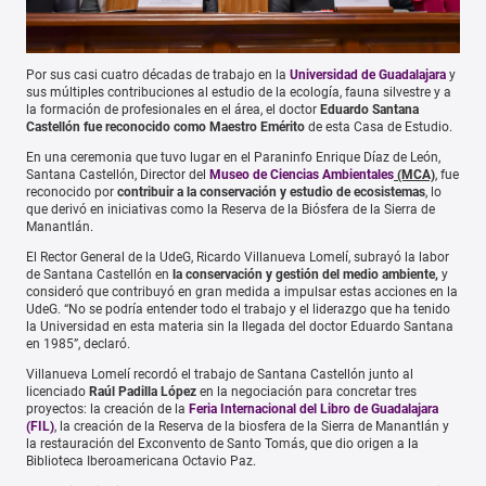
Por sus casi cuatro décadas de trabajo en la
Universidad de Guadalajara
y
sus múltiples contribuciones al estudio de la ecología, fauna silvestre y a
la formación de profesionales en el área, el doctor
Eduardo Santana
Castellón fue reconocido como Maestro Emérito
de esta Casa de Estudio.
En una ceremonia que tuvo lugar en el Paraninfo Enrique Díaz de León,
Santana Castellón, Director del
Museo de Ciencias Ambientales
(MCA)
, fue
reconocido por
c
ontribuir a la conservación y estudio de ecosistemas
, lo
que derivó en iniciativas como la Reserva de la Biósfera de la Sierra de
Manantlán.
El Rector General de la UdeG, Ricardo Villanueva Lomelí, subrayó la labor
de Santana Castellón en
la conservación y gestión del medio ambiente,
y
consideró que contribuyó en gran medida a impulsar estas acciones en la
UdeG. “No se podría entender todo el trabajo y el liderazgo que ha tenido
la Universidad en esta materia sin la llegada del doctor Eduardo Santana
en 1985”, declaró.
Villanueva Lomelí recordó el trabajo de Santana Castellón junto al
licenciado
Raúl Padilla López
en la negociación para concretar tres
proyectos: la creación de la
Feria Internacional del Libro de Guadalajara
(FIL)
, la creación de la Reserva de la biosfera de la Sierra de Manantlán y
la restauración del Exconvento de Santo Tomás, que dio origen a la
Biblioteca Iberoamericana Octavio Paz.