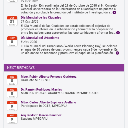
29 Oct 2026
Thursday
En la Sesión Extraordinaria del 29 de Octubre de 2018 el H. Consejo
General Universitario de la Universidad de Guadalajara ha puesto a
votación y aprobada la creación del Instituto de Investigación y…
Día Mundial de las Ciudades
OCT
31
31 Oct 2026
Saturday
El Día Mundial de las Ciudades se estableció con el objetivo de
promover el interés en la urbanización y fomentar la cooperación
entre los países para aprovechar las oportunidades y afrontar los…
Día Mundial del Urbanismo
NOV
8
8 Nov 2026
Sunday
El Día Mundial del Urbanismo (World Town Planning Day) se celebra
en más de 30 países de cuatro continentes cada 8 de noviembre. Es
un día donde se reconoce y promueve el papel de la planificación…
NEXT BIRTHDAYS
Mtro. Rubén Alberto Fonseca Gutiérrez
AUG
8
Graduate MPEGPAU
Saturday
Dr. Ramón Rodríguez Macías
AUG
8
MOD_BIRTHDAYS_ACADEMIC_BOARD_MEMBER DCTS
Saturday
Mtro. Carlos Alberto Espinosa Arellano
AUG
9
Participates in DCTS, MPEGPAU
Sunday
Arq. Rodolfo García Sánchez
AUG
9
Student MPEGPAU
Sunday