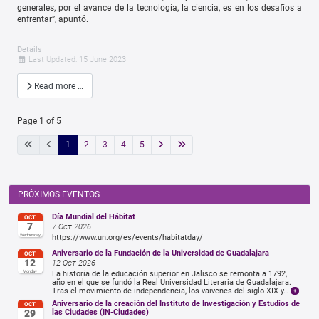
generales, por el avance de la tecnología, la ciencia, es en los desafíos a
enfrentar”, apuntó.
Details
Last Updated: 15 June 2023
Read more …
Page 1 of 5
1
2
3
4
5
PRÓXIMOS EVENTOS
Día Mundial del Hábitat
OCT
7
7 Oct 2026
Wednesday
https://www.un.org/es/events/habitatday/
Aniversario de la Fundación de la Universidad de Guadalajara
OCT
12
12 Oct 2026
Monday
La historia de la educación superior en Jalisco se remonta a 1792,
año en el que se fundó la Real Universidad Literaria de Guadalajara.
Tras el movimiento de independencia, los vaivenes del siglo XIX y…
Aniversario de la creación del Instituto de Investigación y Estudios de
OCT
29
las Ciudades (IN-Ciudades)