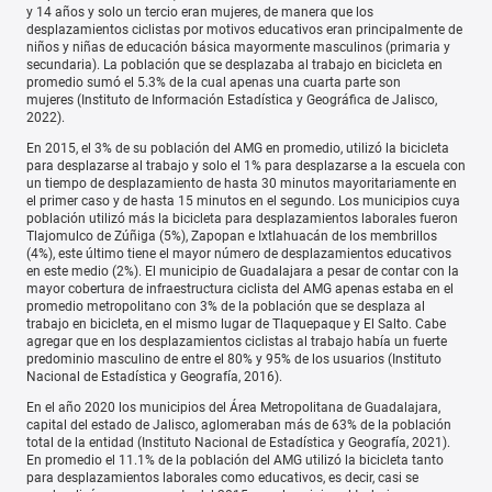
y 14 años y solo un tercio eran mujeres, de manera que los
desplazamientos ciclistas por motivos educativos eran principalmente de
niños y niñas de educación básica mayormente masculinos (primaria y
secundaria). La población que se desplazaba al trabajo en bicicleta en
promedio sumó el 5.3% de la cual apenas una cuarta parte son
mujeres (Instituto de Información Estadística y Geográfica de Jalisco,
2022).
En 2015, el 3% de su población del AMG en promedio, utilizó la bicicleta
para desplazarse al trabajo y solo el 1% para desplazarse a la escuela con
un tiempo de desplazamiento de hasta 30 minutos mayoritariamente en
el primer caso y de hasta 15 minutos en el segundo. Los municipios cuya
población utilizó más la bicicleta para desplazamientos laborales fueron
Tlajomulco de Zúñiga (5%), Zapopan e Ixtlahuacán de los membrillos
(4%), este último tiene el mayor número de desplazamientos educativos
en este medio (2%). El municipio de Guadalajara a pesar de contar con la
mayor cobertura de infraestructura ciclista del AMG apenas estaba en el
promedio metropolitano con 3% de la población que se desplaza al
trabajo en bicicleta, en el mismo lugar de Tlaquepaque y El Salto. Cabe
agregar que en los desplazamientos ciclistas al trabajo había un fuerte
predominio masculino de entre el 80% y 95% de los usuarios (Instituto
Nacional de Estadística y Geografía, 2016).
En el año 2020 los municipios del Área Metropolitana de Guadalajara,
capital del estado de Jalisco, aglomeraban más de 63% de la población
total de la entidad (Instituto Nacional de Estadística y Geografía, 2021).
En promedio el 11.1% de la población del AMG utilizó la bicicleta tanto
para desplazamientos laborales como educativos, es decir, casi se