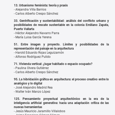
13. Urbanismo feminista: teoría y praxis
- Alejandra Villa Barrios
- Carlos Alberto Crespo Sánchez
33. Gentrificación y sustentabilidad: análisis del conflicto urbano y
posibilidades de rescate sustentable en la colonia Emiliano Zapata,
Puerto Vallarta
- Héctor Alejandro Navarro Parra
- María Luisa García Yerena
51. Entre imagen y proyecto. Límites y posibilidades de la
representación del paisaje en la arquitectura
- Harold Eduardo Rojas Leguizamón
- Alfonso Rodríguez Pulido
71. Vivienda vertical: ¿lugar habitado o espacio ocupado?
- Paulina Olvera Gutiérrez
- Carlos Alberto Crespo Sánchez
95. La hibridación gráfica en arquitectura: el proceso creativo entre lo
analógico y lo digital
- José Alejandro Madrid Rea
- Walter Iván Manzo López
125. Pensamiento proyectual arquitectónico en la era de la
inteligencia artificial generativa: hacia una adaptación crítica de las
nuevas herramientas
- Jesús Mauricio Jaramillo Villalobos