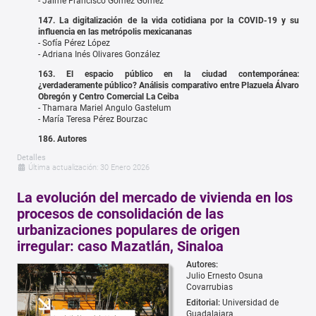
- Jaime Francisco Gómez Gómez
147. La digitalización de la vida cotidiana por la COVID-19 y su
influencia en las metrópolis mexicananas
- Sofía Pérez López
- Adriana Inés Olivares González
163. El espacio público en la ciudad contemporánea:
¿verdaderamente público? Análisis comparativo entre Plazuela Álvaro
Obregón y Centro Comercial La Ceiba
- Thamara Mariel Angulo Gastelum
- María Teresa Pérez Bourzac
186. Autores
Detalles
Última actualización: 30 Enero 2026
La evolución del mercado de vivienda en los
procesos de consolidación de las
urbanizaciones populares de origen
irregular: caso Mazatlán, Sinaloa
Autores:
Julio Ernesto Osuna
Covarrubias
Editorial:
Universidad de
Guadalajara