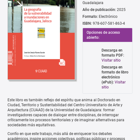
Guadalajara
Año de publicación:
2025
Formato:
Electrónico
ISBN:
978-607-581-863-4
Opciones de acceso
abierto:
Descarga en
formato PDF:
Visitar sitio
Descarga en
formato de libro
electrónico
(ePub):
Visitar
sitio
Este libro es también reflejo del espíritu que anima al Doctorado en
Ciudad, Territorio y Sustentabilidad del Centro Universitario de Arte y
Arquitectura (CUAAD) de la Universidad de Guadalajara: formar
investigadores capaces de dialogar entre disciplinas, de interrogar
críticamente los procesos territoriales y de imaginar alternativas para
sociedades más equitativas.
Confío en que este trabajo, más allá de enriquecer los debates
académicos, inspire acciones colectivas, políticas públicas y procesos