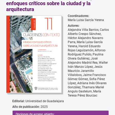
enfoques críticos sobre la ciudad y la
arquitectura
Coordinadores:
María Luisa García Yerena
Autores:
Alejandra Villa Barrios
Carlos
Alberto Crespo Sánchez
Héctor Alejandro Navarro
Parra
María Luisa García
Yerena
Harold Eduardo
Rojas Leguizamón
Alfonso
Rodríguez Pulido
Paulina
Olvera Gutiérrez
José
Alejandro Madrid Rea
Walter
Iván Manzo López
Jesús
Mauricio Jaramillo
Villalobos
Jaime Francisco
Gómez Gómez
Sofia Pérez
López
Adriana Inés Olivares
González
Thamara Mariel
Angulo Gastelum
María
Teresa Pérez Bourzac
Editorial:
Universidad de Guadalajara
Año de publicación:
2025
Opciones de acceso abierto: