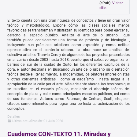
(ePub):
Visitar
sitio
El texto cuenta con una gran riqueza de conceptos y tiene un gran valor
teórico y metodológico. Expone cómo las clases sociales menos
favorecidas se transforman y disfrazan su identidad para poder ejercer su
derecho al espacio público. Analiza el arte de lo urbano —que
también puede considerarse una forma de protesta y de ideología—,
incluyendo sus prácticas artísticas como expresión y como actitud
representativa en el contexto urbano. La obra hace un análisis del
colectivo artístico Tranvía Cero y de algunos de los proyectos presentados
en al zur-ich desde 2003 hasta 2018, evento que el colectivo organiza en
barrios del sur de la ciudad de Quito. En los diferentes capítulos de la
obra, el autor desgrana en Buscando un arte de lo urbano su disertación
teórica desde el Renacimiento, la modernidad, los pintores impresionistas
y otras corrientes artísticas —como el dadaísmo—, hasta llegar a la
apropiación de la calle por el arte. Más adelante aborda las tensiones que
se suscitan en el espacio público, mediante el abordaje teórico del
concepto de plaza y calle como principales espacios públicos, así como
de sus funciones. Autores como Bauman, de Certeau, Scott, etc., son
citados como referentes para lograr una perfecta caracterización de los
conceptos.
Detalles
Última actualización: 01 Julio 2026
Cuadernos CON-TEXTO 11. Miradas y