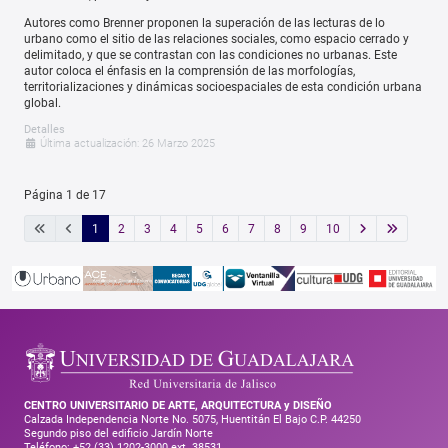
Autores como Brenner proponen la superación de las lecturas de lo
urbano como el sitio de las relaciones sociales, como espacio cerrado y
delimitado, y que se contrastan con las condiciones no urbanas. Este
autor coloca el énfasis en la comprensión de las morfologías,
territorializaciones y dinámicas socioespaciales de esta condición urbana
global.
Detalles
Última actualización: 26 Marzo 2025
Página 1 de 17
1
2
3
4
5
6
7
8
9
10
CENTRO UNIVERSITARIO DE ARTE, ARQUITECTURA y DISEÑO
Calzada Independencia Norte No. 5075, Huentitán El Bajo C.P. 44250
Segundo piso del edificio Jardín Norte
Teléfono: +52 (33) 1202-3000 ext. 38531